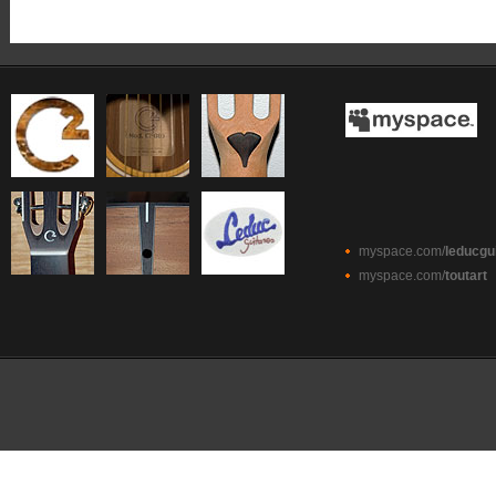
myspace.com/
leducgu
myspace.com/
toutart