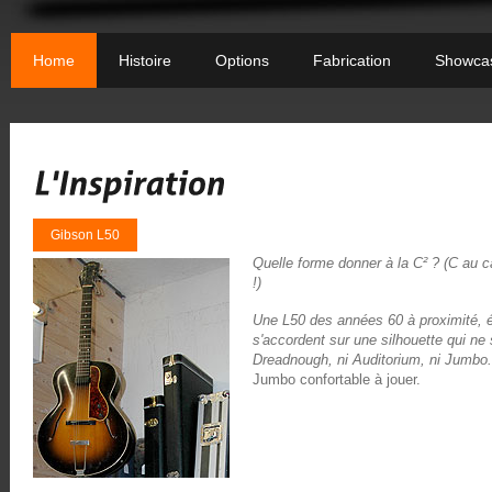
Home
Histoire
Options
Fabrication
Showca
Gibson L50
Quelle forme donner à la C² ? (C au 
!)
Une L50 des années 60 à proximité, é
s'accordent sur une silhouette qui ne
Dreadnough, ni Auditorium, ni Jumbo.
Jumbo confortable à jouer.